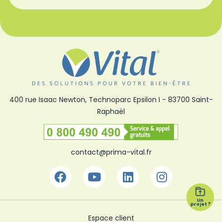
400 rue Isaac Newton, Technoparc Epsilon I
-
83700 Saint-
Raphaël
Numéro vert
contact@prima-vital.fr
Facebook
Youtube
Linkedin
Instagra
Un
projet ?
Espace client