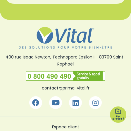
400 rue Isaac Newton, Technoparc Epsilon I
-
83700 Saint-
Raphaël
Numéro vert
contact@prima-vital.fr
Facebook
Youtube
Linkedin
Instagra
Un
projet ?
Espace client