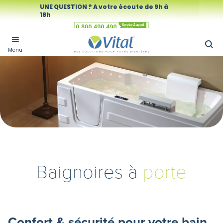
UNE QUESTION ? A votre écoute de 9h à
18h
Numéro vert
Menu
Baignoires à
porte
Confort & sécurité pour votre bain