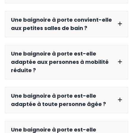
5 à 10
Une baignoire à porte convient-elle
minutes pour le remplissage
aux petites salles de bain ?
Une baignoire à porte est-elle
100 et 130 cm de
adaptée aux personnes à mobilité
long
réduite ?
Une baignoire à porte est-elle
150 à 180
adaptée à toute personne âgée ?
cm
Une baignoire à porte est-elle