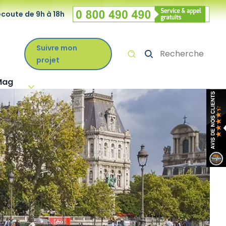
écoute de 9h à 18h
Numéro vert
Suivre mon
Recherche
projet
Mag