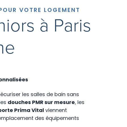
 POUR VOTRE LOGEMENT
niors à Paris
ne
sonnalisées
curiser les salles de bain sans
 les
douches PMR sur mesure
, les
porte Prima Vital
viennent
n remplacement des équipements