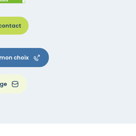
 contact
e mon choix
age