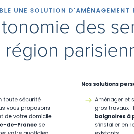
BLE UNE SOLUTION D'AMÉNAGEMENT
autonomie des se
t région parisien
Nos solutions per
n toute sécurité
Aménager et sé
ous vous proposons
gros travaux :
 de votre domicile.
baignoires à 
Ile-de-France
se
s’installer e
ter votre quotidien.
existants.