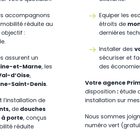
 nous accompagnons
Equiper les esc
 mobilité réduite au
étroits de
mon
objectif :
dernières tech
e.
Installer des
v
iés assurent un
sécuriser et fa
eine-et-Marne
, les
des économies
Val-d’Oise
,
Votre agence Prim
ine-Saint-Denis
.
disposition
:
étude 
 l’installation de
installation sur m
nts,
de
douches
Nous sommes joig
 à porte
, conçus
numéro vert (gratui
lité réduite