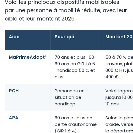
Voici les principaux dispositifs mobilisables
par une personne à mobilité réduite, avec leur
cible et leur montant 2026.
Aide
Pour qui
Montant 20
MaPrimeAdapt’
70 ans et plus ; 60-
50 à 70 % d
69 ans en GIR 1 à 6
travaux, pla
; handicap 50 % et
000 € HT, ju
plus
400 €
PCH
Personnes en
Volet logem
situation de
jusqu’à 10 00
handicap
10 ans
APA
60 ans et plus en
Selon le pla
perte d’autonomie
d’aide, vers
(GIR 1 à 4)
le départe