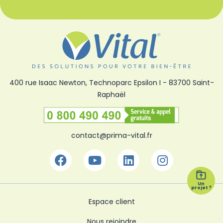
400 rue Isaac Newton, Technoparc Epsilon I
-
83700 Saint-
Raphaël
Numéro vert
contact@prima-vital.fr
Facebook
Youtube
Linkedin
Instagra
Un
projet ?
Espace client
Nous rejoindre