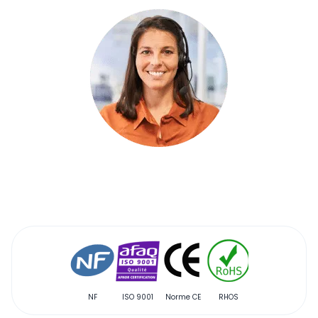
NF
ISO 9001
Norme CE
RHOS
Qualibat