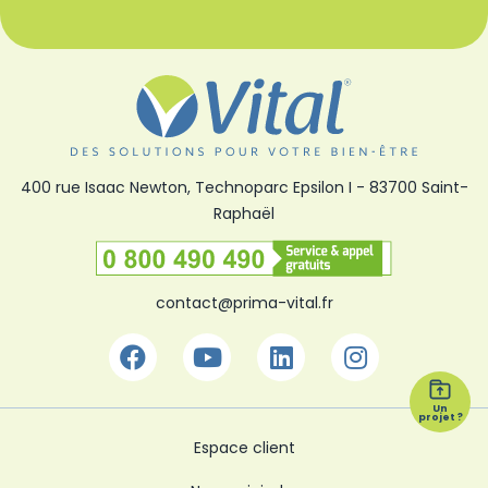
400 rue Isaac Newton, Technoparc Epsilon I
-
83700 Saint-
Raphaël
Numéro vert
contact@prima-vital.fr
Facebook
Youtube
Linkedin
Instagra
Un
projet ?
Espace client