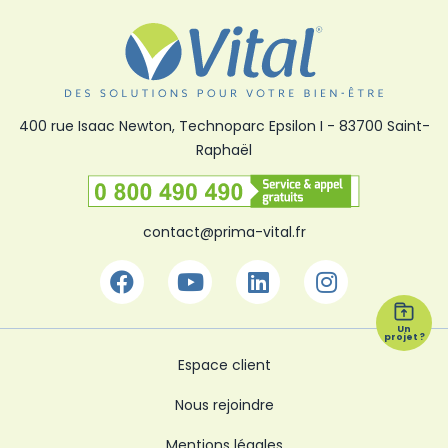
400 rue Isaac Newton, Technoparc Epsilon I
-
83700 Saint-
Raphaël
Numéro vert
contact@prima-vital.fr
Facebook
Youtube
Linkedin
Instagra
Un
projet ?
Espace client
Nous rejoindre
Mentions légales